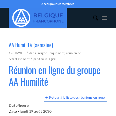
Accès pour les membres
AA Humilité (semaine)
/
19/08/2030
dans
En ligne uniquement
,
Réunion de
/
rétablissement
par
Admin Digital
Réunion en ligne du groupe
AA Humilité
Retour à la liste des réunions en ligne
Date/heure
Date -
lundi 19 août 2030