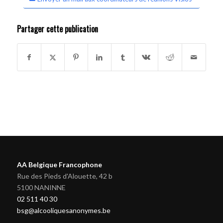
Partager cette publication
AA Belgique Francophone
Rue des Pieds d'Alouette, 42 b
5100 NANINNE
02 511 40 30
bsg@alcooliquesanonymes.be