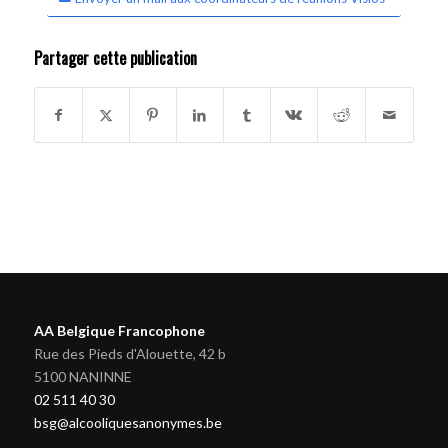
Partager cette publication
AA Belgique Francophone
Rue des Pieds d'Alouette, 42 b
5100 NANINNE
02 511 40 30
bsg@alcooliquesanonymes.be