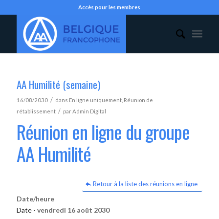
Accès pour les membres
AA Humilité (semaine)
/
16/08/2030
dans
En ligne uniquement
,
Réunion de
/
rétablissement
par
Admin Digital
Réunion en ligne du groupe
AA Humilité
Retour à la liste des réunions en ligne
Date/heure
Date -
vendredi 16 août 2030