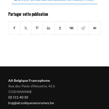
Partager cette publication
AA Belgique Francophone
Rue des Pieds d'Alouette, 42 b
5100 NANINNE
02 511 40 30
bsg@alcooliquesanonymes.be