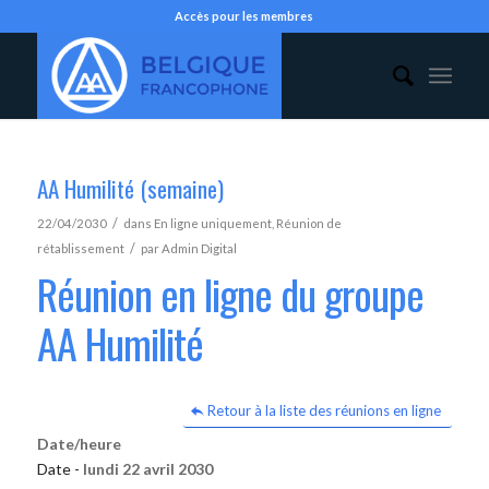
Accès pour les membres
AA Humilité (semaine)
/
22/04/2030
dans
En ligne uniquement
,
Réunion de
/
rétablissement
par
Admin Digital
Réunion en ligne du groupe
AA Humilité
Retour à la liste des réunions en ligne
Date/heure
Date -
lundi 22 avril 2030