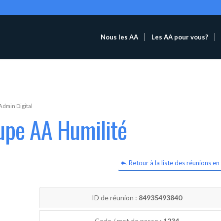
Nous les AA
Les AA pour vous?
Admin Digital
upe AA Humilité
Retour à la liste des réunions en 
ID de réunion :
84935493840
Code / mot de passe :
1234