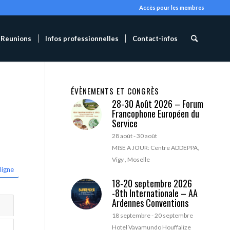
Accès pour les membres
Reunions
Infos professionnelles
Contact-infos
ÉVÈNEMENTS ET CONGRÈS
28-30 Août 2026 – Forum
Francophone Européen du
Service
28 août
-
30 août
MISE A JOUR: Centre ADDEPPA,
Vigy , Moselle
ligne
18-20 septembre 2026
-8th Internationale – AA
Ardennes Conventions
18 septembre
-
20 septembre
Hotel Vayamundo Houffalize