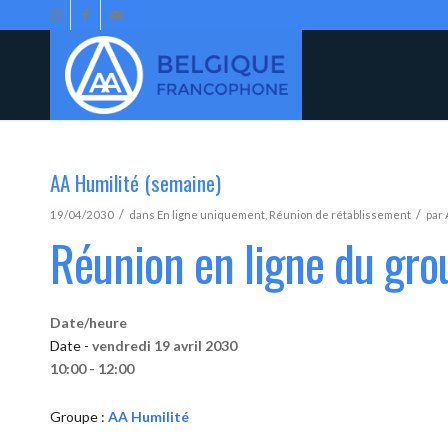
AA Humilité (semaine)
/
/
19/04/2030
dans
En ligne uniquement
,
Réunion de rétablissement
par
Réunion en ligne du gro
Date/heure
Date -
vendredi 19 avril 2030
10:00 - 12:00
Groupe :
AA Humilité