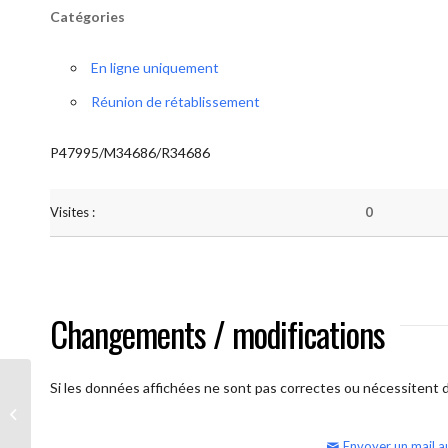
Catégories
En ligne uniquement
Réunion de rétablissement
P47995/M34686/R34686
Visites :
0
Changements / modifications
Si les données affichées ne sont pas correctes ou nécessitent d'
AA Humilité (semaine)
Envoyer un mail a