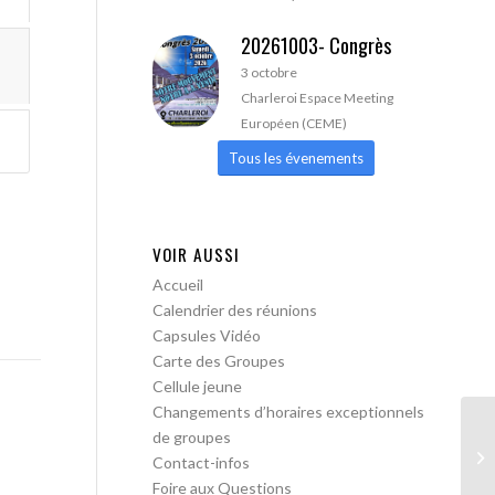
20261003- Congrès
3 octobre
Charleroi Espace Meeting
Européen (CEME)
Tous les évenements
VOIR AUSSI
Accueil
Calendrier des réunions
Capsules Vidéo
Carte des Groupes
Cellule jeune
Changements d’horaires exceptionnels
de groupes
AA
Contact-infos
Foire aux Questions