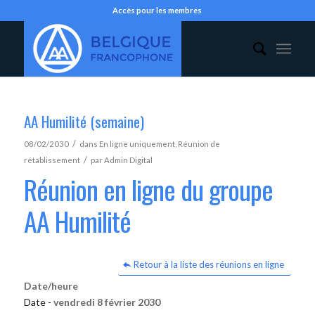
Accès pour les membres
AA Humilité (semaine)
/
08/02/2030
dans
En ligne uniquement
,
Réunion de
/
rétablissement
par
Admin Digital
Réunion en ligne du groupe
AA Humilité
Retour à la liste des réunions en ligne
Date/heure
Date -
vendredi 8 février 2030