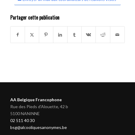
Partager cette publication
AA Belgique Francophone
Rue des Pieds d'Alouette, 42 b
5100 NANINNE
02 511 40 30
bsg@alcooliquesanonymes.be