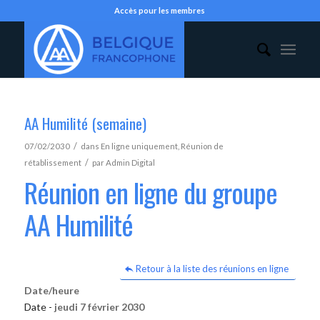
Accès pour les membres
AA Humilité (semaine)
/
07/02/2030
dans
En ligne uniquement
,
Réunion de
/
rétablissement
par
Admin Digital
Réunion en ligne du groupe
AA Humilité
Retour à la liste des réunions en ligne
Date/heure
Date -
jeudi 7 février 2030