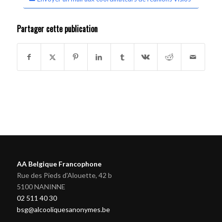
Partager cette publication
AA Belgique Francophone
Rue des Pieds d'Alouette, 42 b
5100 NANINNE
02 511 40 30
bsg@alcooliquesanonymes.be