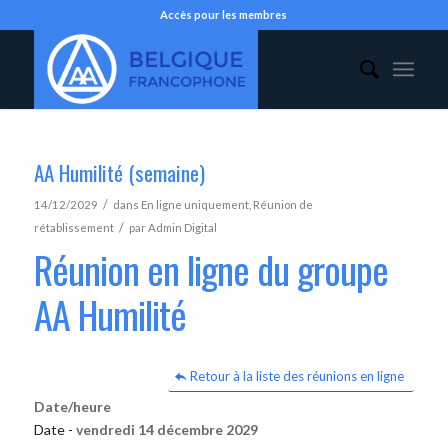
Accès pour les membres
AA Humilité (semaine)
/
14/12/2029
dans
En ligne uniquement
,
Réunion de
/
rétablissement
par
Admin Digital
Réunion en ligne du groupe
AA Humilité
Retour à la liste des réunions en ligne
Date/heure
Date -
vendredi 14 décembre 2029