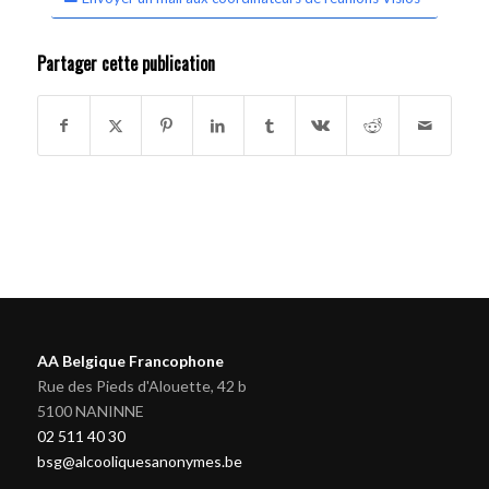
Partager cette publication
AA Belgique Francophone
Rue des Pieds d'Alouette, 42 b
5100 NANINNE
02 511 40 30
bsg@alcooliquesanonymes.be