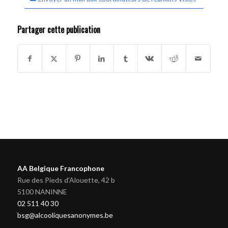
Partager cette publication
AA Belgique Francophone
Rue des Pieds d'Alouette, 42 b
5100 NANINNE
02 511 40 30
bsg@alcooliquesanonymes.be