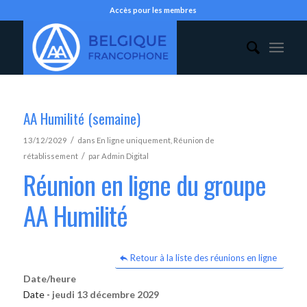
Accès pour les membres
AA Humilité (semaine)
/
13/12/2029
dans
En ligne uniquement
,
Réunion de
/
rétablissement
par
Admin Digital
Réunion en ligne du groupe
AA Humilité
Retour à la liste des réunions en ligne
Date/heure
Date -
jeudi 13 décembre 2029