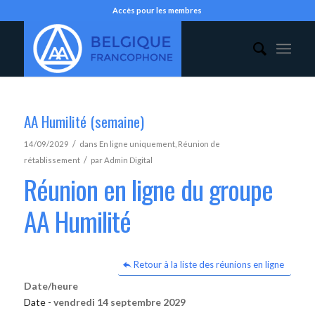
Accès pour les membres
AA Humilité (semaine)
/
14/09/2029
dans
En ligne uniquement
,
Réunion de
/
rétablissement
par
Admin Digital
Réunion en ligne du groupe
AA Humilité
Retour à la liste des réunions en ligne
Date/heure
Date -
vendredi 14 septembre 2029