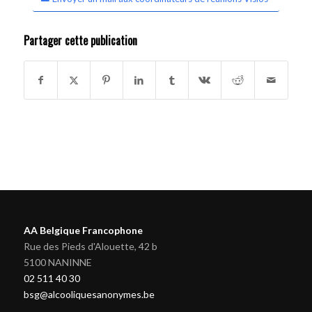
Partager cette publication
AA Belgique Francophone
Rue des Pieds d'Alouette, 42 b
5100 NANINNE
02 511 40 30
bsg@alcooliquesanonymes.be