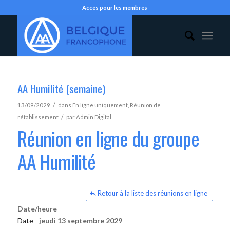
Accès pour les membres
AA Humilité (semaine)
/
13/09/2029
dans
En ligne uniquement
,
Réunion de
/
rétablissement
par
Admin Digital
Réunion en ligne du groupe
AA Humilité
Retour à la liste des réunions en ligne
Date/heure
Date -
jeudi 13 septembre 2029