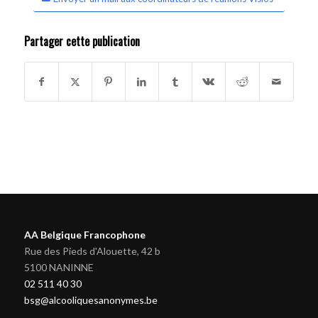
Partager cette publication
AA Belgique Francophone
Rue des Pieds d'Alouette, 42 b
5100 NANINNE
02 511 40 30
bsg@alcooliquesanonymes.be