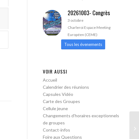
20261003- Congrès
3 octobre
Charleroi Espace Meeting
Européen (CEME)
Tous les évenements
VOIR AUSSI
Accueil
Calendrier des réunions
Capsules Vidéo
Carte des Groupes
Cellule jeune
Changements d’horaires exceptionnels
de groupes
AA
Contact-infos
Foire aux Questions