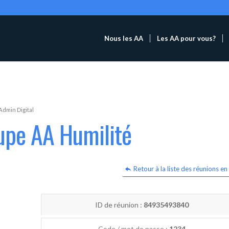
Nous les AA
Les AA pour vous?
Admin Digital
upe AA Humilité
Retour à la liste des réunions en 
ID de réunion :
84935493840
Code / mot de passe :
1234