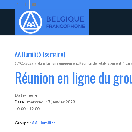
AA Humilité (semaine)
/
/
17/01/2029
dans
En ligne uniquement
,
Réunion de rétablissement
par
Réunion en ligne du gro
Date/heure
Date -
mercredi 17 janvier 2029
10:00 - 12:00
Groupe :
AA Humilité