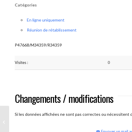
Catégories
En ligne uniquement
Réunion de rétablissement
P47668/M34359/R34359
Visites :
0
Changements / modifications
Si les données affichées ne sont pas correctes ou nécessitent d'
AA Humilité (semaine)
Envoyer un mail a