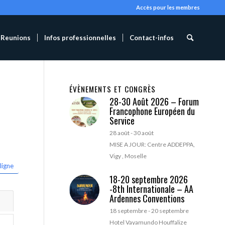
Accès pour les membres
Reunions
Infos professionnelles
Contact-infos
ÉVÈNEMENTS ET CONGRÈS
28-30 Août 2026 – Forum
Francophone Européen du
Service
28 août
-
30 août
MISE A JOUR: Centre ADDEPPA,
Vigy , Moselle
ligne
18-20 septembre 2026
-8th Internationale – AA
Ardennes Conventions
18 septembre
-
20 septembre
Hotel Vayamundo Houffalize