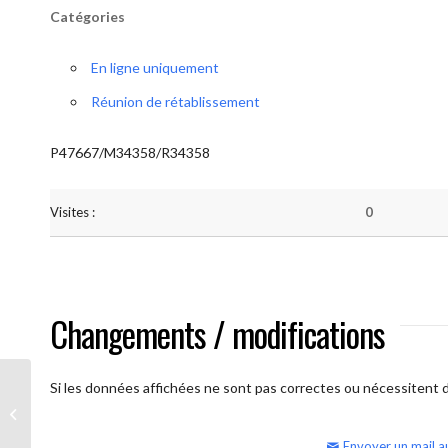
Catégories
En ligne uniquement
Réunion de rétablissement
P47667/M34358/R34358
Visites :
0
Changements / modifications
Si les données affichées ne sont pas correctes ou nécessitent d'
AA Humilité (semaine)
Envoyer un mail a