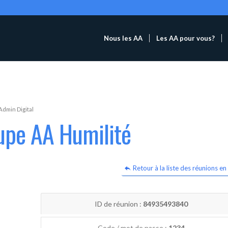
Nous les AA
Les AA pour vous?
Admin Digital
upe AA Humilité
Retour à la liste des réunions en 
ID de réunion :
84935493840
Code / mot de passe :
1234