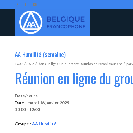
AA Humilité (semaine)
/
/
16/01/2029
dans
En ligne uniquement
,
Réunion de rétablissement
par
Réunion en ligne du gro
Date/heure
Date -
mardi 16 janvier 2029
10:00 - 12:00
Groupe :
AA Humilité