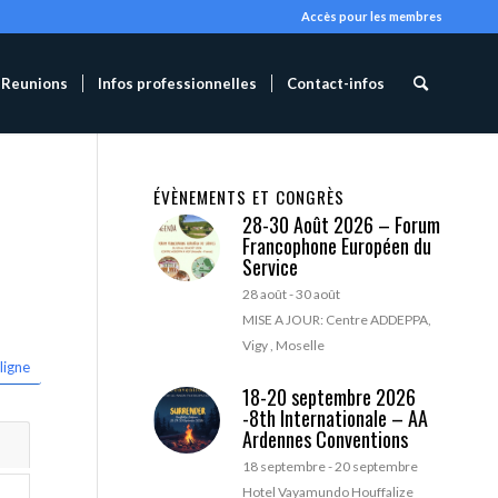
Accès pour les membres
Reunions
Infos professionnelles
Contact-infos
ÉVÈNEMENTS ET CONGRÈS
28-30 Août 2026 – Forum
Francophone Européen du
Service
28 août
-
30 août
MISE A JOUR: Centre ADDEPPA,
Vigy , Moselle
ligne
18-20 septembre 2026
-8th Internationale – AA
Ardennes Conventions
18 septembre
-
20 septembre
Hotel Vayamundo Houffalize