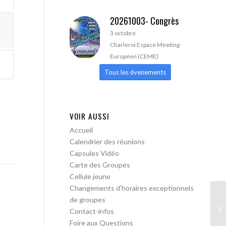
20261003- Congrès
3 octobre
Charleroi Espace Meeting
Européen (CEME)
Tous les évenements
VOIR AUSSI
Accueil
Calendrier des réunions
Capsules Vidéo
Carte des Groupes
Cellule jeune
Changements d’horaires exceptionnels
de groupes
AA
Contact-infos
Foire aux Questions