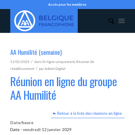
Accès pour les membres
AA Humilité (semaine)
/
12/01/2029
dans
En ligne uniquement
,
Réunion de
/
rétablissement
par
Admin Digital
Réunion en ligne du groupe
AA Humilité
Retour à la liste des réunions en ligne
Date/heure
Date -
vendredi 12 janvier 2029