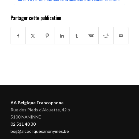
Partager cette publication
AA Belgique Francophone
Rue des Pieds d'Alouette, 42 b
5100 NANINNE
02 511 40 30
bsg@alcooliquesanonymes.be