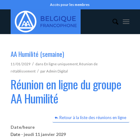
Accès pour les membres
AA Humilité (semaine)
/
11/01/2029
dans
En ligne uniquement
,
Réunion de
/
rétablissement
par
Admin Digital
Réunion en ligne du groupe
AA Humilité
Retour à la liste des réunions en ligne
Date/heure
Date -
jeudi 11 janvier 2029