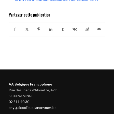
Partager cette publication
AA Belgique Francophone
Rue des Pieds d'Alouette, 42 b
5100 NANINNE
02 511 40 30
bsg@alcooliquesanonymes.be