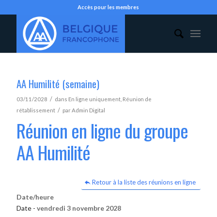
Accès pour les membres
AA Humilité (semaine)
/
03/11/2028
dans
En ligne uniquement
,
Réunion de
/
rétablissement
par
Admin Digital
Réunion en ligne du groupe
AA Humilité
Retour à la liste des réunions en ligne
Date/heure
Date -
vendredi 3 novembre 2028