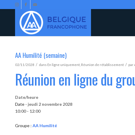
AA Humilité (semaine)
/
/
02/11/2028
dans
En ligne uniquement
,
Réunion de rétablissement
par
Réunion en ligne du gro
Date/heure
Date -
jeudi 2 novembre 2028
10:00 - 12:00
Groupe :
AA Humilité