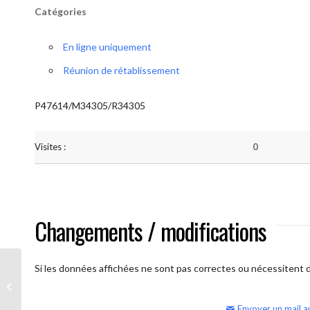
Catégories
En ligne uniquement
Réunion de rétablissement
P47614/M34305/R34305
Visites :
0
Changements / modifications
Si les données affichées ne sont pas correctes ou nécessitent d'
AA Humilité (semaine)
Envoyer un mail a