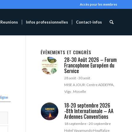
Accès pour les membres
Reunions
Infos professionnelles
Contact-infos
ÉVÈNEMENTS ET CONGRÈS
28-30 Août 2026 – Forum
Francophone Européen du
Service
28 août
-
30 août
MISE A JOUR: Centre ADDEPPA,
Vigy , Moselle
ligne
18-20 septembre 2026
-8th Internationale – AA
Ardennes Conventions
18 septembre
-
20 septembre
Hotel Vayamundo Houffalize