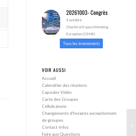
20261003- Congrès
3 octobre
Charleroi Espace Meeting
Européen (CEME)
Tous les évenements
VOIR AUSSI
Accueil
Calendrier des réunions
Capsules Vidéo
Carte des Groupes
Cellule jeune
Changements d’horaires exceptionnels
de groupes
AA
Contact-infos
Foire aux Questions