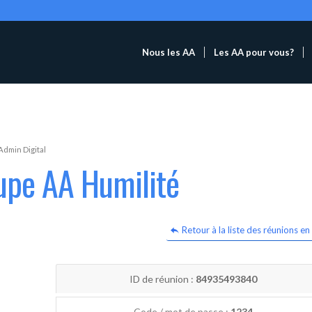
Nous les AA
Les AA pour vous?
Admin Digital
upe AA Humilité
Retour à la liste des réunions en 
ID de réunion :
84935493840
Code / mot de passe :
1234