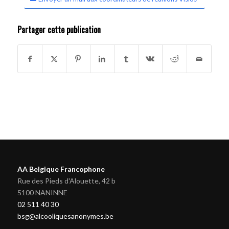
Partager cette publication
AA Belgique Francophone
Rue des Pieds d'Alouette, 42 b
5100 NANINNE
02 511 40 30
bsg@alcooliquesanonymes.be