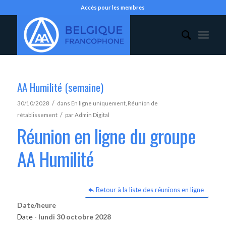
Accès pour les membres
AA Humilité (semaine)
/
30/10/2028
dans
En ligne uniquement
,
Réunion de
/
rétablissement
par
Admin Digital
Réunion en ligne du groupe
AA Humilité
Retour à la liste des réunions en ligne
Date/heure
Date -
lundi 30 octobre 2028