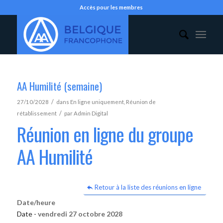
Accès pour les membres
AA Humilité (semaine)
/
27/10/2028
dans
En ligne uniquement
,
Réunion de
/
rétablissement
par
Admin Digital
Réunion en ligne du groupe
AA Humilité
Retour à la liste des réunions en ligne
Date/heure
Date -
vendredi 27 octobre 2028