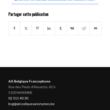
Partager cette publication
AA Belgique Francophone
Rue des Pieds d'Alouette, 42 b
5100 NANINNE
02 511 40 30
bsg@alcooliquesanonymes.be