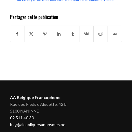
Partager cette publication
AA Belgique Francophone
Rue des Pieds d'Alouette, 42 b
5100 NANINNE
02 511 40 30
bsg@alcooliquesanonymes.be