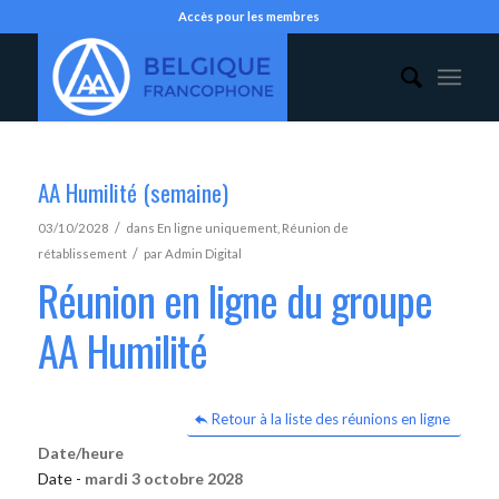
Accès pour les membres
AA Humilité (semaine)
/
03/10/2028
dans
En ligne uniquement
,
Réunion de
/
rétablissement
par
Admin Digital
Réunion en ligne du groupe
AA Humilité
Retour à la liste des réunions en ligne
Date/heure
Date -
mardi 3 octobre 2028