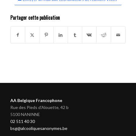
Partager cette publication
AA Belgique Francophone
Rue des Pieds d'Alouette, 42 b
5100 NANINNE
02 511 40 30
bsg@alcooliquesanonymes.be