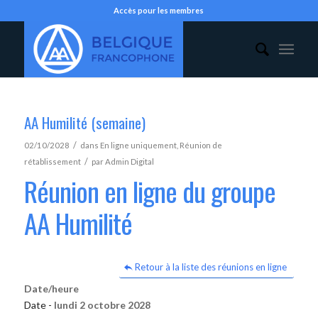
Accès pour les membres
AA Humilité (semaine)
/
02/10/2028
dans
En ligne uniquement
,
Réunion de
/
rétablissement
par
Admin Digital
Réunion en ligne du groupe
AA Humilité
Retour à la liste des réunions en ligne
Date/heure
Date -
lundi 2 octobre 2028