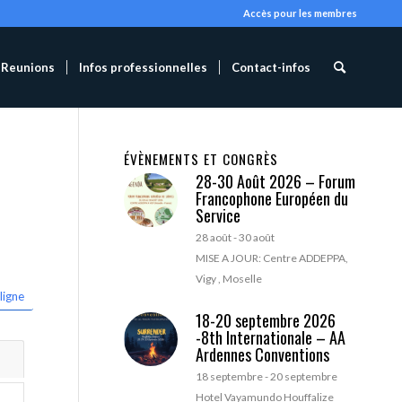
Accès pour les membres
Reunions
Infos professionnelles
Contact-infos
ÉVÈNEMENTS ET CONGRÈS
28-30 Août 2026 – Forum
Francophone Européen du
Service
28 août
-
30 août
MISE A JOUR: Centre ADDEPPA,
Vigy , Moselle
ligne
18-20 septembre 2026
-8th Internationale – AA
Ardennes Conventions
18 septembre
-
20 septembre
Hotel Vayamundo Houffalize