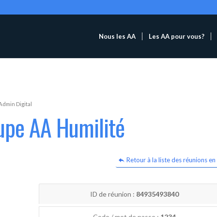
Nous les AA
Les AA pour vous?
Admin Digital
upe AA Humilité
Retour à la liste des réunions en 
ID de réunion :
84935493840
Code / mot de passe :
1234