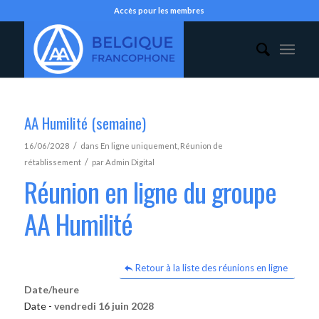
Accès pour les membres
AA Humilité (semaine)
/
16/06/2028
dans
En ligne uniquement
,
Réunion de
/
rétablissement
par
Admin Digital
Réunion en ligne du groupe
AA Humilité
Retour à la liste des réunions en ligne
Date/heure
Date -
vendredi 16 juin 2028