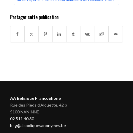
Partager cette publication
AA Belgique Francophone
Rue des Pieds d'Alouette, 42 b
5100 NANINNE
02 511 40 30
bsg@alcooliquesanonymes.be