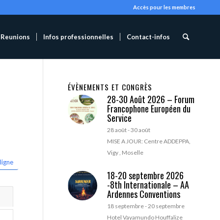
Accès pour les membres
Reunions
Infos professionnelles
Contact-infos
ÉVÈNEMENTS ET CONGRÈS
28-30 Août 2026 – Forum
Francophone Européen du
Service
28 août
-
30 août
MISE A JOUR: Centre ADDEPPA,
Vigy , Moselle
ligne
18-20 septembre 2026
-8th Internationale – AA
Ardennes Conventions
18 septembre
-
20 septembre
Hotel Vayamundo Houffalize