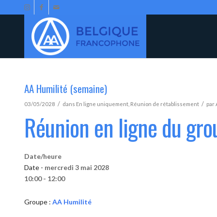
AA Humilité (semaine)
/
/
03/05/2028
dans
En ligne uniquement
,
Réunion de rétablissement
par
Réunion en ligne du gro
Date/heure
Date -
mercredi 3 mai 2028
10:00 - 12:00
Groupe :
AA Humilité