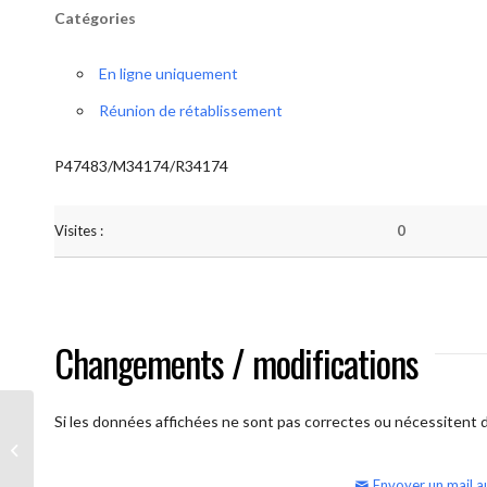
Catégories
En ligne uniquement
Réunion de rétablissement
P47483/M34174/R34174
Visites :
0
Changements / modifications
Si les données affichées ne sont pas correctes ou nécessitent d'
AA Humilité (semaine)
Envoyer un mail a