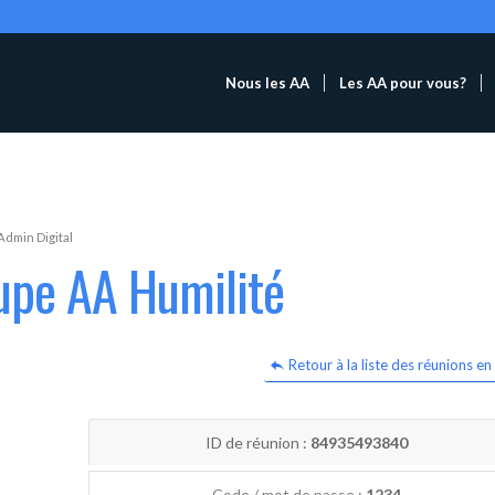
Nous les AA
Les AA pour vous?
Admin Digital
upe AA Humilité
Retour à la liste des réunions en 
ID de réunion :
84935493840
Code / mot de passe :
1234