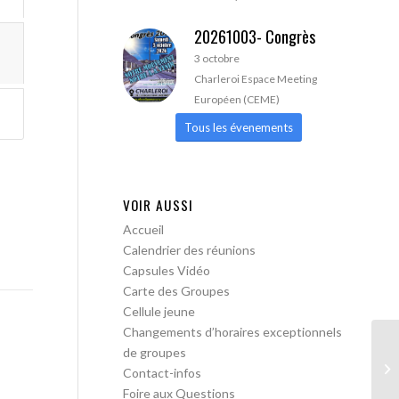
20261003- Congrès
3 octobre
Charleroi Espace Meeting
Européen (CEME)
Tous les évenements
VOIR AUSSI
Accueil
Calendrier des réunions
Capsules Vidéo
Carte des Groupes
Cellule jeune
Changements d’horaires exceptionnels
de groupes
AA
Contact-infos
Foire aux Questions