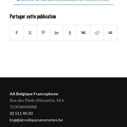
Partager cette publication
AA Belgique Francophone
Rue des Pieds d'Alouette, 42 b
5100 NANINNE
02 511 40 30
bsg@alcooliquesanonymes.be