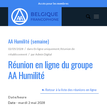
Accès pour les membres
AA Humilité (semaine)
/
02/05/2028
dans
En ligne uniquement
,
Réunion de
/
rétablissement
par
Admin Digital
Réunion en ligne du groupe
AA Humilité
Retour à la liste des réunions en ligne
Date/heure
Date -
mardi 2 mai 2028