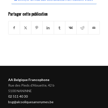
Partager cette publication
AA Belgique Francophone
Rue des Pieds d'Alouette, 42 b
5100 NANINNE
02 511 40 30
bsg@alcooliquesanonymes.be