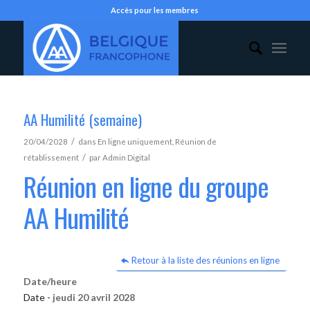
Accès pour les membres
AA Humilité (semaine)
/
20/04/2028
dans
En ligne uniquement
,
Réunion de
/
rétablissement
par
Admin Digital
Réunion en ligne du groupe
AA Humilité
Retour à la liste des réunions en ligne
Date/heure
Date -
jeudi 20 avril 2028