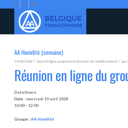
AA Humilité (semaine)
/
/
19/04/2028
dans
En ligne uniquement
,
Réunion de rétablissement
par
Réunion en ligne du gro
Date/heure
Date -
mercredi 19 avril 2028
10:00 - 12:00
Groupe :
AA Humilité