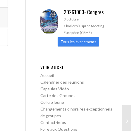
20261003- Congrès
3 octobre
Charleroi Espace Meeting
Européen (CEME)
Tous les évenements
VOIR AUSSI
Accueil
Calendrier des réunions
Capsules Vidéo
Carte des Groupes
Cellule jeune
Changements d’horaires exceptionnels
de groupes
AA
Contact-infos
Foire aux Questions