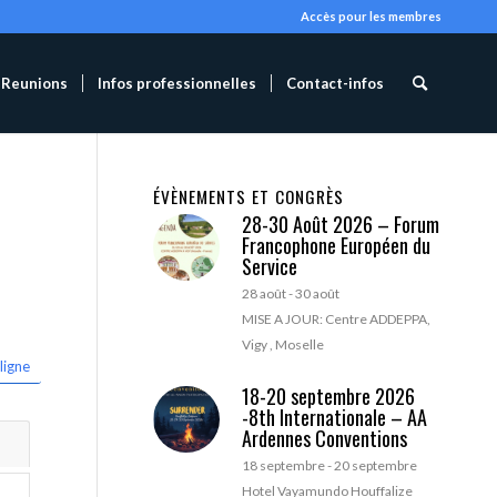
Accès pour les membres
Reunions
Infos professionnelles
Contact-infos
ÉVÈNEMENTS ET CONGRÈS
28-30 Août 2026 – Forum
Francophone Européen du
Service
28 août
-
30 août
MISE A JOUR: Centre ADDEPPA,
Vigy , Moselle
ligne
18-20 septembre 2026
-8th Internationale – AA
Ardennes Conventions
18 septembre
-
20 septembre
Hotel Vayamundo Houffalize