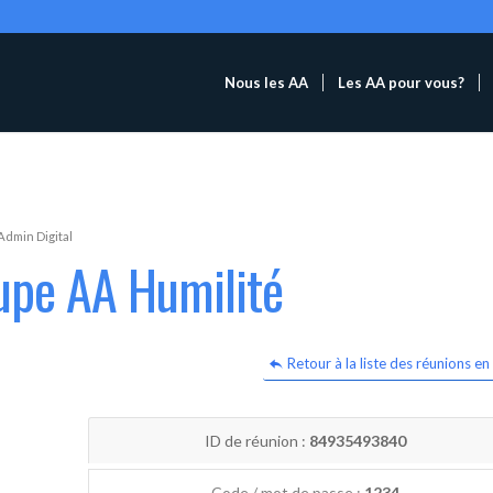
Nous les AA
Les AA pour vous?
Admin Digital
upe AA Humilité
Retour à la liste des réunions en 
ID de réunion :
84935493840
Code / mot de passe :
1234