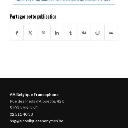
Partager cette publication
AA Belgique Francophone
Rue des Pieds d'Alouette, 42 b
5100 NANINNE
02 511 40 30
bsg@alcooliquesanonymes.be