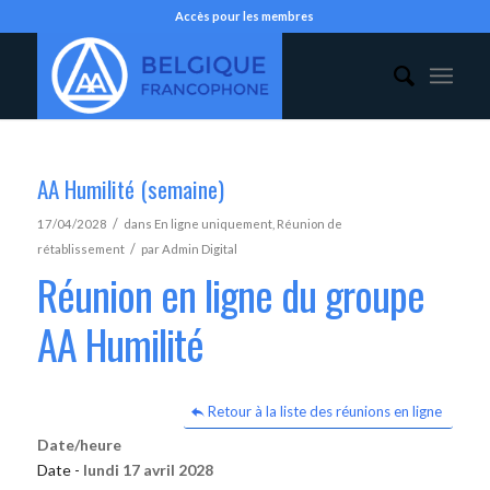
Accès pour les membres
AA Humilité (semaine)
/
17/04/2028
dans
En ligne uniquement
,
Réunion de
/
rétablissement
par
Admin Digital
Réunion en ligne du groupe
AA Humilité
Retour à la liste des réunions en ligne
Date/heure
Date -
lundi 17 avril 2028