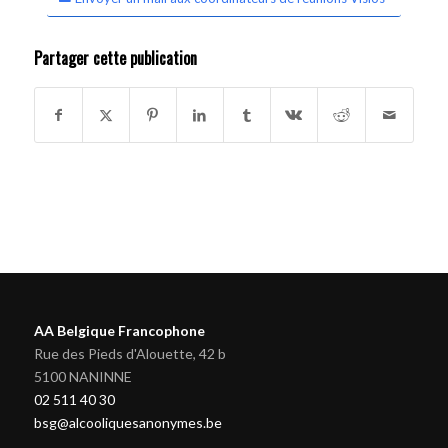
Partager cette publication
AA Belgique Francophone
Rue des Pieds d'Alouette, 42 b
5100 NANINNE
02 511 40 30
bsg@alcooliquesanonymes.be