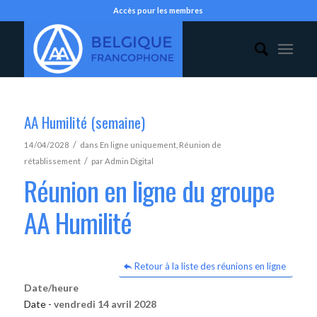
Accès pour les membres
AA Humilité (semaine)
/
14/04/2028
dans
En ligne uniquement
,
Réunion de
/
rétablissement
par
Admin Digital
Réunion en ligne du groupe
AA Humilité
Retour à la liste des réunions en ligne
Date/heure
Date -
vendredi 14 avril 2028