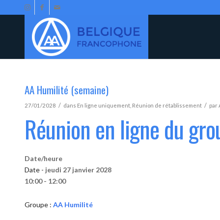
AA Humilité (semaine)
/
/
27/01/2028
dans
En ligne uniquement
,
Réunion de rétablissement
par
Réunion en ligne du gro
Date/heure
Date -
jeudi 27 janvier 2028
10:00 - 12:00
Groupe :
AA Humilité