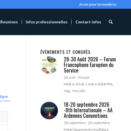
Accès pour les membres
Reunions
Infos professionnelles
Contact-infos
ÉVÈNEMENTS ET CONGRÈS
28-30 Août 2026 – Forum
Francophone Européen du
Service
28 août
-
30 août
MISE A JOUR: Centre ADDEPPA,
Vigy , Moselle
ligne
18-20 septembre 2026
-8th Internationale – AA
Ardennes Conventions
18 septembre
-
20 septembre
Hotel Vayamundo Houffalize