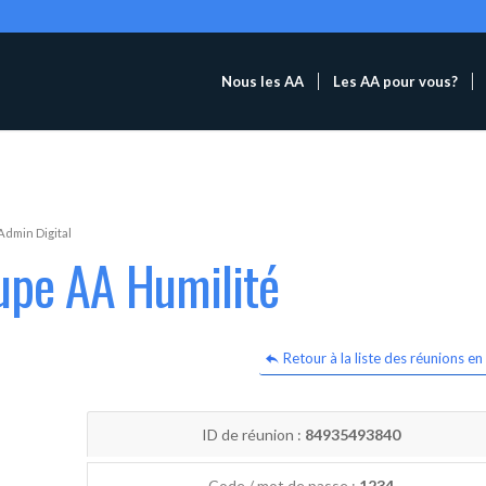
Nous les AA
Les AA pour vous?
Admin Digital
upe AA Humilité
Retour à la liste des réunions en 
ID de réunion :
84935493840
Code / mot de passe :
1234