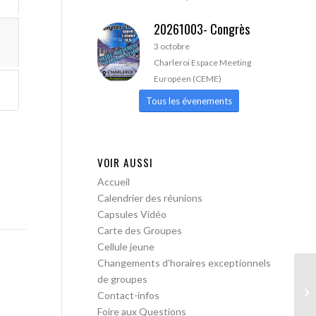
20261003- Congrès
3 octobre
Charleroi Espace Meeting
Européen (CEME)
Tous les évenements
VOIR AUSSI
Accueil
Calendrier des réunions
Capsules Vidéo
Carte des Groupes
Cellule jeune
Changements d’horaires exceptionnels
de groupes
AA
Contact-infos
Foire aux Questions