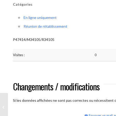
Catégories
En ligne uniquement
Réunion de rétablissement
P47414/M34105/R34105
Visites :
0
Changements / modifications
Si les données affichées ne sont pas correctes ou nécessitent d'
AA Humilité (semaine)
Envoyer un mail a