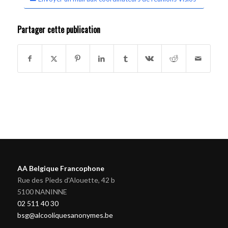
Partager cette publication
AA Belgique Francophone
Rue des Pieds d'Alouette, 42 b
5100 NANINNE
02 511 40 30
bsg@alcooliquesanonymes.be