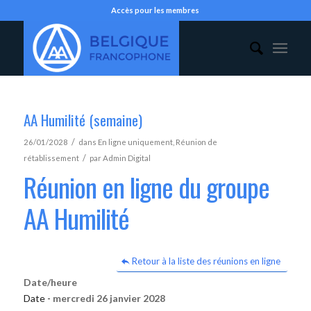
Accès pour les membres
AA Humilité (semaine)
/
26/01/2028
dans
En ligne uniquement
,
Réunion de
/
rétablissement
par
Admin Digital
Réunion en ligne du groupe
AA Humilité
Retour à la liste des réunions en ligne
Date/heure
Date -
mercredi 26 janvier 2028