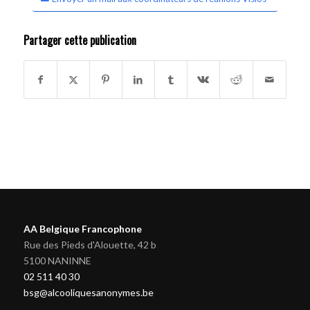
Partager cette publication
AA Belgique Francophone
Rue des Pieds d'Alouette, 42 b
5100 NANINNE
02 511 40 30
bsg@alcooliquesanonymes.be