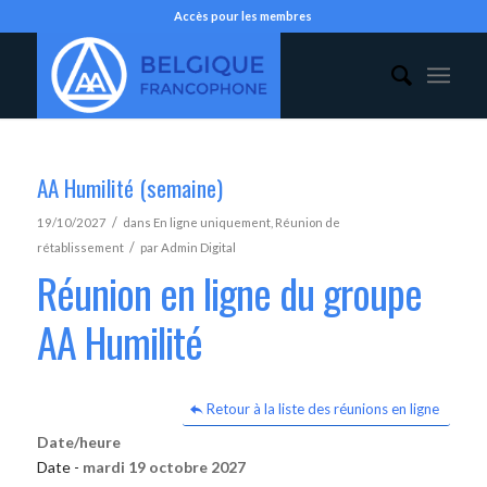
Accès pour les membres
AA Humilité (semaine)
/
19/10/2027
dans
En ligne uniquement
,
Réunion de
/
rétablissement
par
Admin Digital
Réunion en ligne du groupe
AA Humilité
Retour à la liste des réunions en ligne
Date/heure
Date -
mardi 19 octobre 2027