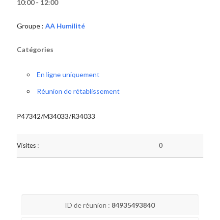
10:00 - 12:00
Groupe :
AA Humilité
Catégories
En ligne uniquement
Réunion de rétablissement
P47342/M34033/R34033
Visites :
0
ID de réunion :
84935493840