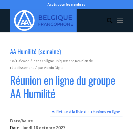
Accès pour les membres
AA Humilité (semaine)
/
18/10/2027
dans
En ligne uniquement
,
Réunion de
/
rétablissement
par
Admin Digital
Réunion en ligne du groupe
AA Humilité
Retour à la liste des réunions en ligne
Date/heure
Date -
lundi 18 octobre 2027