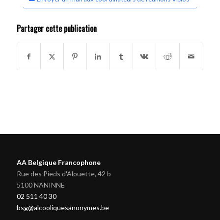
Partager cette publication
AA Belgique Francophone
Rue des Pieds d'Alouette, 42 b
5100 NANINNE
02 511 40 30
bsg@alcooliquesanonymes.be