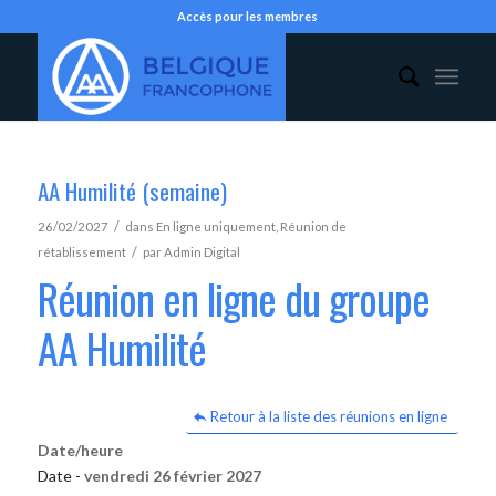
Accès pour les membres
AA Humilité (semaine)
/
26/02/2027
dans
En ligne uniquement
,
Réunion de
/
rétablissement
par
Admin Digital
Réunion en ligne du groupe
AA Humilité
Retour à la liste des réunions en ligne
Date/heure
Date -
vendredi 26 février 2027