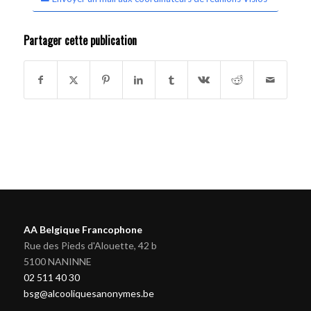
Partager cette publication
AA Belgique Francophone
Rue des Pieds d'Alouette, 42 b
5100 NANINNE
02 511 40 30
bsg@alcooliquesanonymes.be