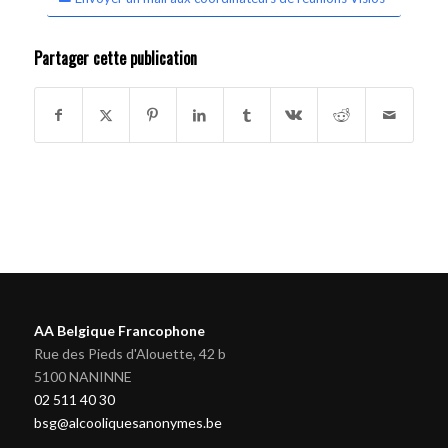
Partager cette publication
AA Belgique Francophone
Rue des Pieds d'Alouette, 42 b
5100 NANINNE
02 511 40 30
bsg@alcooliquesanonymes.be