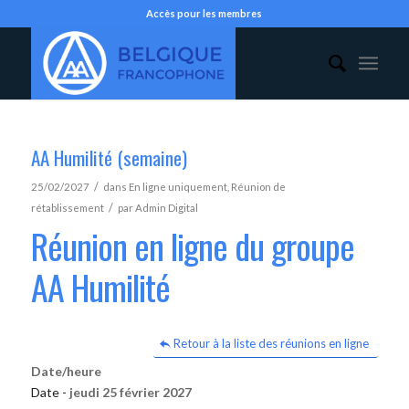
Accès pour les membres
AA Humilité (semaine)
/
25/02/2027
dans
En ligne uniquement
,
Réunion de
/
rétablissement
par
Admin Digital
Réunion en ligne du groupe
AA Humilité
Retour à la liste des réunions en ligne
Date/heure
Date -
jeudi 25 février 2027