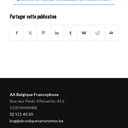
Partager cette publication
AA Belgique Francophone
Rue des Pieds d'Alouette, 42 b
5100 NANINNE
02 511 40 30
bsg@alcooliquesanonymes.be