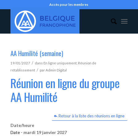
Accès pour les membres
AA Humilité (semaine)
/
19/01/2027
dans
En ligne uniquement
,
Réunion de
/
rétablissement
par
Admin Digital
Réunion en ligne du groupe
AA Humilité
Retour à la liste des réunions en ligne
Date/heure
Date -
mardi 19 janvier 2027