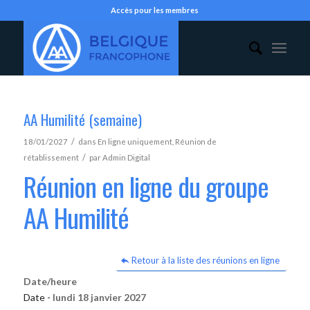
Accès pour les membres
AA Humilité (semaine)
/
18/01/2027
dans
En ligne uniquement
,
Réunion de
/
rétablissement
par
Admin Digital
Réunion en ligne du groupe
AA Humilité
Retour à la liste des réunions en ligne
Date/heure
Date -
lundi 18 janvier 2027