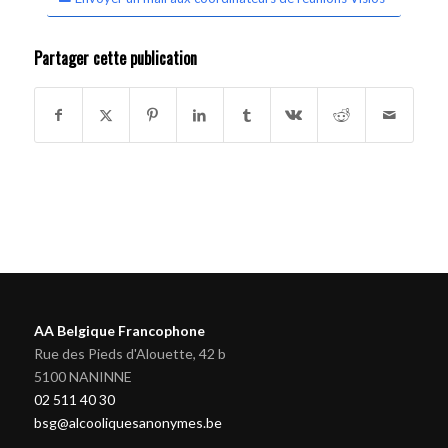
Partager cette publication
AA Belgique Francophone
Rue des Pieds d'Alouette, 42 b
5100 NANINNE
02 511 40 30
bsg@alcooliquesanonymes.be