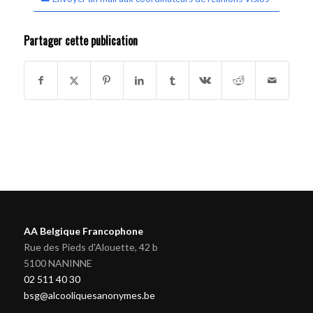
Partager cette publication
AA Belgique Francophone
Rue des Pieds d'Alouette, 42 b
5100 NANINNE
02 511 40 30
bsg@alcooliquesanonymes.be