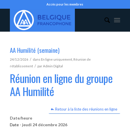
Accès pour les membres
AA Humilité (semaine)
/
24/12/2026
dans
En ligne uniquement
,
Réunion de
/
rétablissement
par
Admin Digital
Réunion en ligne du groupe
AA Humilité
Retour à la liste des réunions en ligne
Date/heure
Date -
jeudi 24 décembre 2026