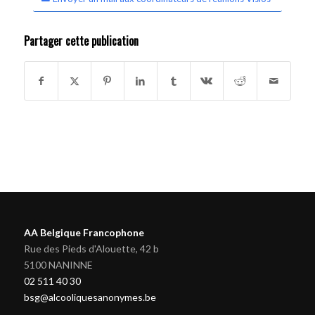
Partager cette publication
AA Belgique Francophone
Rue des Pieds d'Alouette, 42 b
5100 NANINNE
02 511 40 30
bsg@alcooliquesanonymes.be