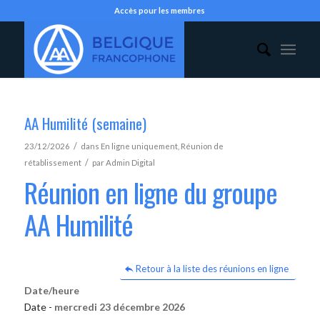
Accès pour les membres
AA Humilité (semaine)
/
23/12/2026
dans
En ligne uniquement
,
Réunion de
/
rétablissement
par
Admin Digital
Réunion en ligne du groupe
AA Humilité
Retour à la liste des réunions en ligne
Date/heure
Date -
mercredi 23 décembre 2026