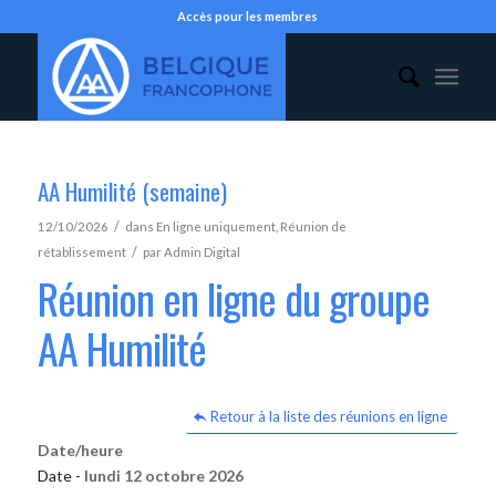
Accès pour les membres
AA Humilité (semaine)
/
12/10/2026
dans
En ligne uniquement
,
Réunion de
/
rétablissement
par
Admin Digital
Réunion en ligne du groupe
AA Humilité
Retour à la liste des réunions en ligne
Date/heure
Date -
lundi 12 octobre 2026