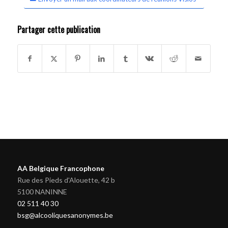
Partager cette publication
AA Belgique Francophone
Rue des Pieds d'Alouette, 42 b
5100 NANINNE
02 511 40 30
bsg@alcooliquesanonymes.be