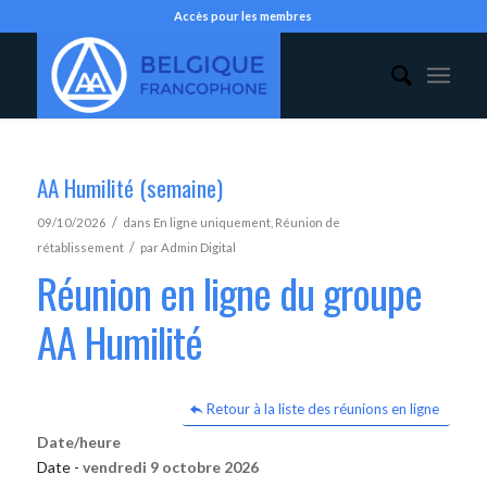
Accès pour les membres
AA Humilité (semaine)
/
09/10/2026
dans
En ligne uniquement
,
Réunion de
/
rétablissement
par
Admin Digital
Réunion en ligne du groupe
AA Humilité
Retour à la liste des réunions en ligne
Date/heure
Date -
vendredi 9 octobre 2026