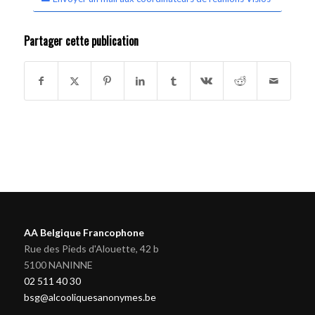
Partager cette publication
AA Belgique Francophone
Rue des Pieds d'Alouette, 42 b
5100 NANINNE
02 511 40 30
bsg@alcooliquesanonymes.be