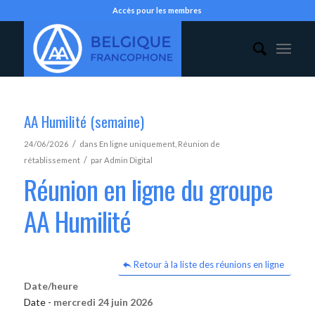
Accès pour les membres
AA Humilité (semaine)
/
24/06/2026
dans
En ligne uniquement
,
Réunion de
/
rétablissement
par
Admin Digital
Réunion en ligne du groupe
AA Humilité
Retour à la liste des réunions en ligne
Date/heure
Date -
mercredi 24 juin 2026