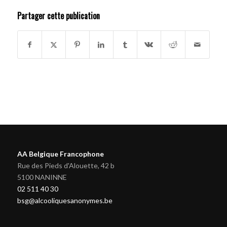
Partager cette publication
AA Belgique Francophone
Rue des Pieds d'Alouette, 42 b
5100 NANINNE
02 511 40 30
bsg@alcooliquesanonymes.be