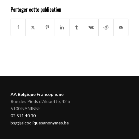
Partager cette publication
AA Belgique Francophone
Rue des Pieds d'Alouette, 42 b
5100 NANINNE
02 511 40 30
bsg@alcooliquesanonymes.be