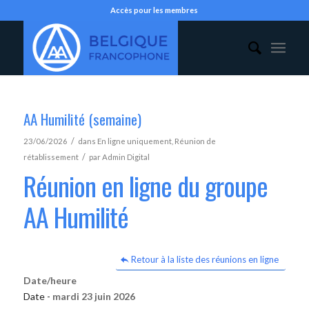
Accès pour les membres
AA Humilité (semaine)
/
23/06/2026
dans
En ligne uniquement
,
Réunion de
/
rétablissement
par
Admin Digital
Réunion en ligne du groupe
AA Humilité
Retour à la liste des réunions en ligne
Date/heure
Date -
mardi 23 juin 2026