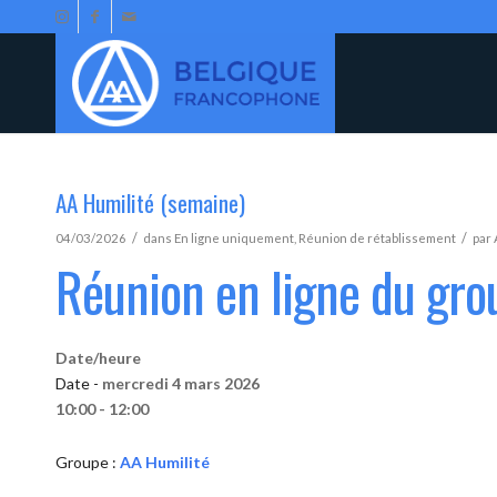
AA Humilité (semaine)
/
/
04/03/2026
dans
En ligne uniquement
,
Réunion de rétablissement
par
Réunion en ligne du gro
Date/heure
Date -
mercredi 4 mars 2026
10:00 - 12:00
Groupe :
AA Humilité