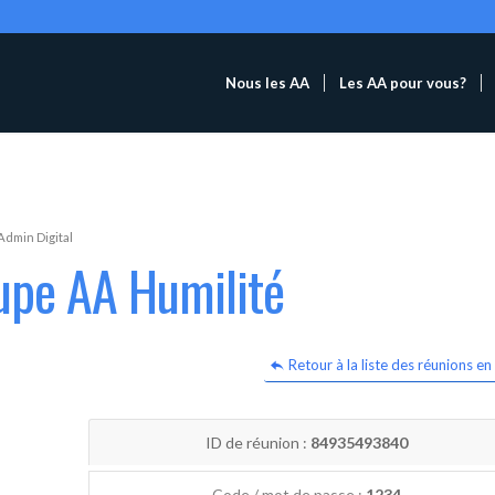
Nous les AA
Les AA pour vous?
Admin Digital
upe AA Humilité
Retour à la liste des réunions en 
ID de réunion :
84935493840
Code / mot de passe :
1234