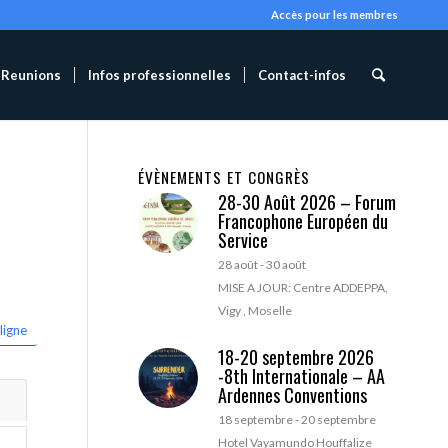
Accès pour les membres
Reunions
Infos professionnelles
Contact-infos
ÉVÈNEMENTS ET CONGRÈS
28-30 Août 2026 – Forum
Francophone Européen du
Service
28 août
-
30 août
MISE A JOUR: Centre ADDEPPA,
Vigy , Moselle
ligne
18-20 septembre 2026
-8th Internationale – AA
Ardennes Conventions
18 septembre
-
20 septembre
Hotel Vayamundo Houffalize