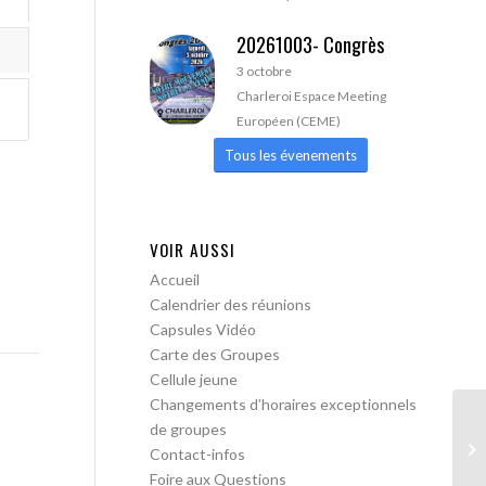
20261003- Congrès
3 octobre
Charleroi Espace Meeting
Européen (CEME)
Tous les évenements
VOIR AUSSI
Accueil
Calendrier des réunions
Capsules Vidéo
Carte des Groupes
Cellule jeune
Changements d’horaires exceptionnels
de groupes
AA
Contact-infos
Foire aux Questions