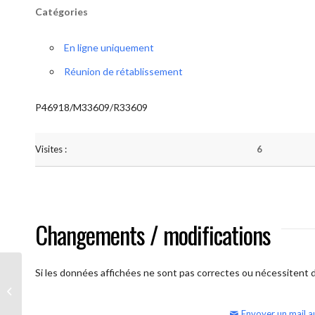
Catégories
En ligne uniquement
Réunion de rétablissement
P46918/M33609/R33609
Visites :
6
Changements / modifications
Si les données affichées ne sont pas correctes ou nécessitent d'
AA Humilité (semaine)
Envoyer un mail a