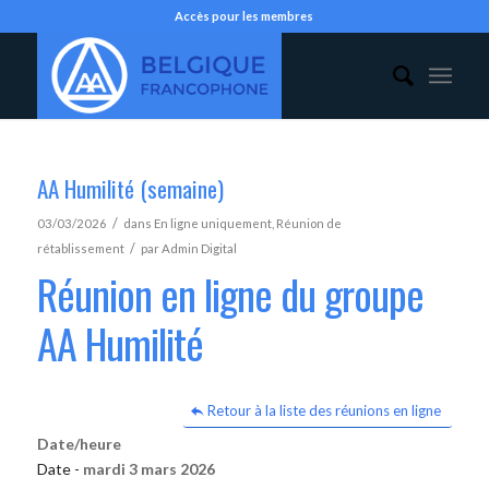
Accès pour les membres
AA Humilité (semaine)
/
03/03/2026
dans
En ligne uniquement
,
Réunion de
/
rétablissement
par
Admin Digital
Réunion en ligne du groupe
AA Humilité
Retour à la liste des réunions en ligne
Date/heure
Date -
mardi 3 mars 2026