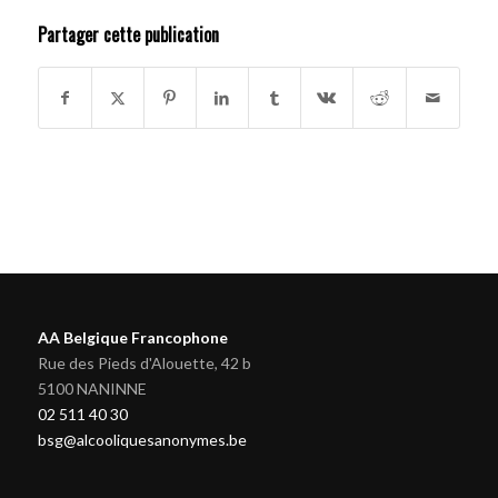
Partager cette publication
AA Belgique Francophone
Rue des Pieds d'Alouette, 42 b
5100 NANINNE
02 511 40 30
bsg@alcooliquesanonymes.be