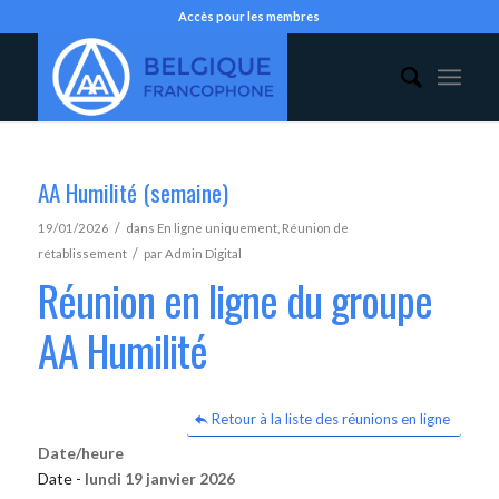
Accès pour les membres
AA Humilité (semaine)
/
19/01/2026
dans
En ligne uniquement
,
Réunion de
/
rétablissement
par
Admin Digital
Réunion en ligne du groupe
AA Humilité
Retour à la liste des réunions en ligne
Date/heure
Date -
lundi 19 janvier 2026