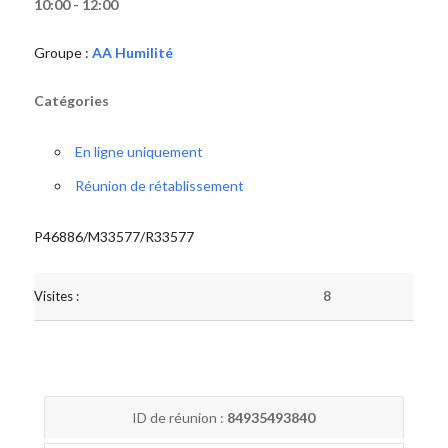
10:00 - 12:00
Groupe :
AA Humilité
Catégories
En ligne uniquement
Réunion de rétablissement
P46886/M33577/R33577
Visites :
8
ID de réunion :
84935493840