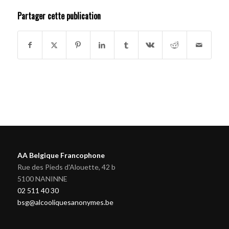
Partager cette publication
AA Belgique Francophone
Rue des Pieds d'Alouette, 42 b
5100 NANINNE
02 511 40 30
bsg@alcooliquesanonymes.be