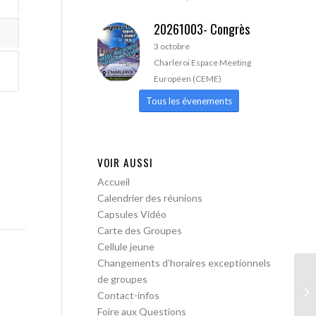
20261003- Congrès
3 octobre
Charleroi Espace Meeting
Européen (CEME)
Tous les évenements
VOIR AUSSI
Accueil
Calendrier des réunions
Capsules Vidéo
Carte des Groupes
Cellule jeune
Changements d’horaires exceptionnels
de groupes
AA
Contact-infos
Foire aux Questions