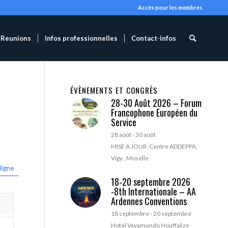
Accès pour les membres
Reunions
Infos professionnelles
Contact-infos
ÉVÈNEMENTS ET CONGRÈS
28-30 Août 2026 – Forum
Francophone Européen du
Service
28 août
-
30 août
MISE A JOUR: Centre ADDEPPA,
Vigy , Moselle
ligne
18-20 septembre 2026
-8th Internationale – AA
Ardennes Conventions
18 septembre
-
20 septembre
Hotel Vayamundo Houffalize