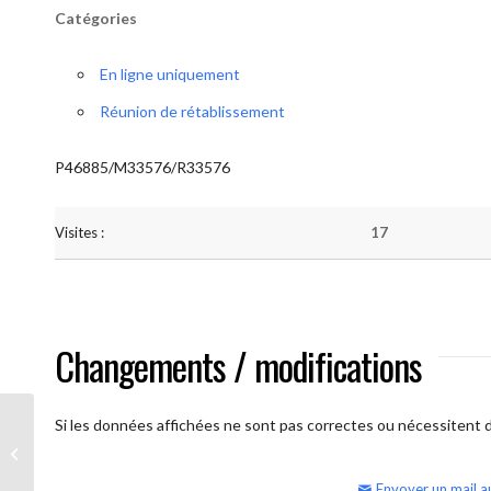
Catégories
En ligne uniquement
Réunion de rétablissement
P46885/M33576/R33576
Visites :
17
Changements / modifications
Si les données affichées ne sont pas correctes ou nécessitent d'
AA Humilité (semaine)
Envoyer un mail a