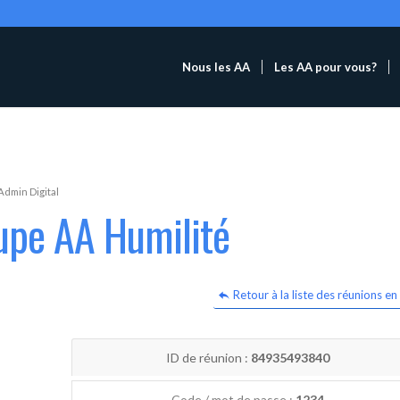
Nous les AA
Les AA pour vous?
Admin Digital
upe AA Humilité
Retour à la liste des réunions en 
ID de réunion :
84935493840
Code / mot de passe :
1234