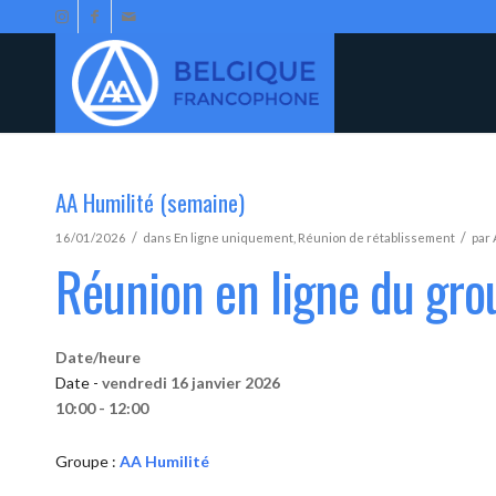
AA Humilité (semaine)
/
/
16/01/2026
dans
En ligne uniquement
,
Réunion de rétablissement
par
Réunion en ligne du gro
Date/heure
Date -
vendredi 16 janvier 2026
10:00 - 12:00
Groupe :
AA Humilité