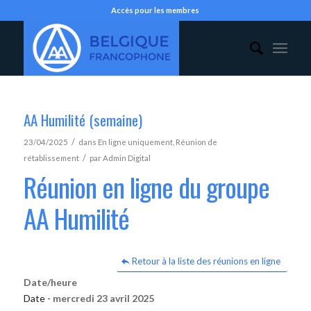
Accès pour les membres
AA Humilité (semaine)
/
23/04/2025
dans
En ligne uniquement
,
Réunion de
/
rétablissement
par
Admin Digital
Réunion en ligne du groupe
AA Humilité
Retour à la liste des réunions en ligne
Date/heure
Date -
mercredi 23 avril 2025