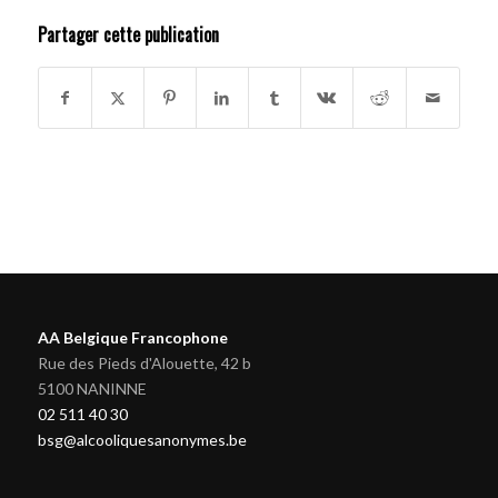
Partager cette publication
AA Belgique Francophone
Rue des Pieds d'Alouette, 42 b
5100 NANINNE
02 511 40 30
bsg@alcooliquesanonymes.be