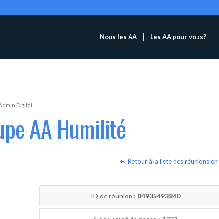
Nous les AA
Les AA pour vous?
Admin Digital
upe AA Humilité
Retour à la liste des réunions en 
ID de réunion :
84935493840
Code / mot de passe :
1234