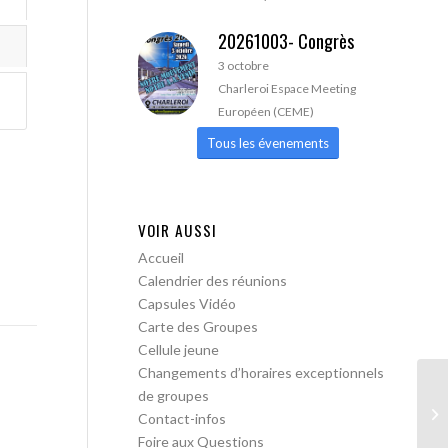
20261003- Congrès
3 octobre
Charleroi Espace Meeting
Européen (CEME)
Tous les évenements
VOIR AUSSI
Accueil
Calendrier des réunions
Capsules Vidéo
Carte des Groupes
Cellule jeune
Changements d’horaires exceptionnels
de groupes
AA
Contact-infos
Foire aux Questions