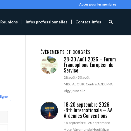
Accès pour les membres
Reunions
Infos professionnelles
Contact-infos
ÉVÈNEMENTS ET CONGRÈS
28-30 Août 2026 – Forum
Francophone Européen du
Service
28 août
-
30 août
MISE A JOUR: Centre ADDEPPA,
Vigy , Moselle
ligne
18-20 septembre 2026
-8th Internationale – AA
Ardennes Conventions
18 septembre
-
20 septembre
Hotel Vayamundo Houffalize