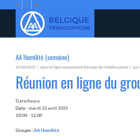
AA Humilité (semaine)
/
/
22/04/2025
dans
En ligne uniquement
,
Réunion de rétablissement
par
Réunion en ligne du gro
Date/heure
Date -
mardi 22 avril 2025
10:00 - 12:00
Groupe :
AA Humilité