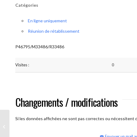
Catégories
En ligne uniquement
Réunion de rétablissement
P46795/M33486/R33486
Visites :
0
Changements / modifications
Si les données affichées ne sont pas correctes ou nécessitent d'
AA Humilité (semaine)
Envoyer un mail a