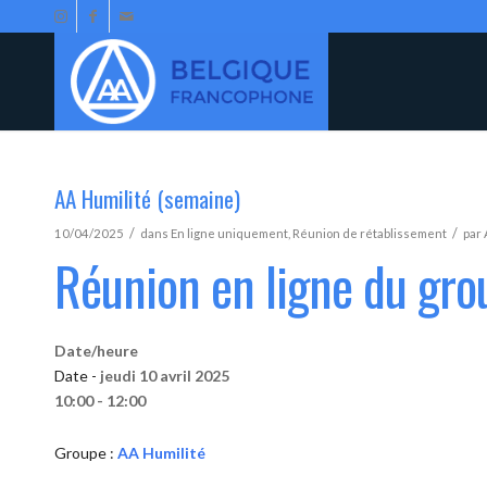
AA Humilité (semaine)
/
/
10/04/2025
dans
En ligne uniquement
,
Réunion de rétablissement
par
Réunion en ligne du gro
Date/heure
Date -
jeudi 10 avril 2025
10:00 - 12:00
Groupe :
AA Humilité