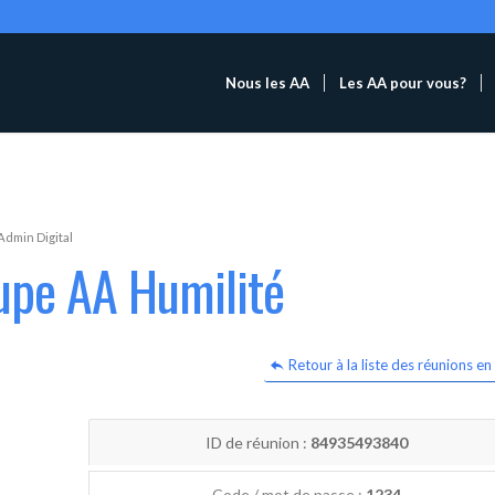
Nous les AA
Les AA pour vous?
Admin Digital
upe AA Humilité
Retour à la liste des réunions en 
ID de réunion :
84935493840
Code / mot de passe :
1234