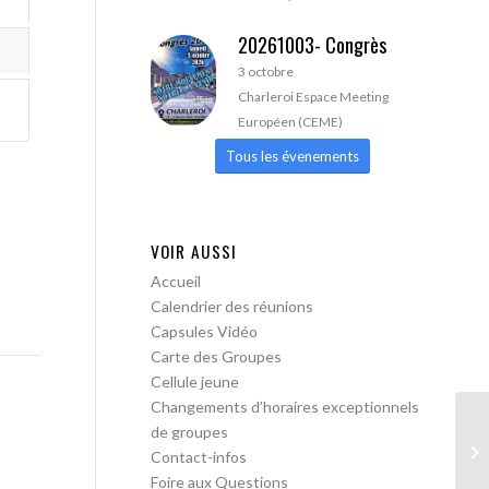
20261003- Congrès
3 octobre
Charleroi Espace Meeting
Européen (CEME)
Tous les évenements
VOIR AUSSI
Accueil
Calendrier des réunions
Capsules Vidéo
Carte des Groupes
Cellule jeune
Changements d’horaires exceptionnels
de groupes
AA
Contact-infos
Foire aux Questions