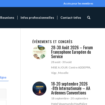
Accès pour les membres
Reunions
Infos professionnelles
Contact-infos
ÉVÈNEMENTS ET CONGRÈS
28-30 Août 2026 – Forum
Francophone Européen du
Service
28 août
-
30 août
MISE A JOUR: Centre ADDEPPA,
Vigy , Moselle
ligne
18-20 septembre 2026
-8th Internationale – AA
Ardennes Conventions
18 septembre
-
20 septembre
Hotel Vayamundo Houffalize