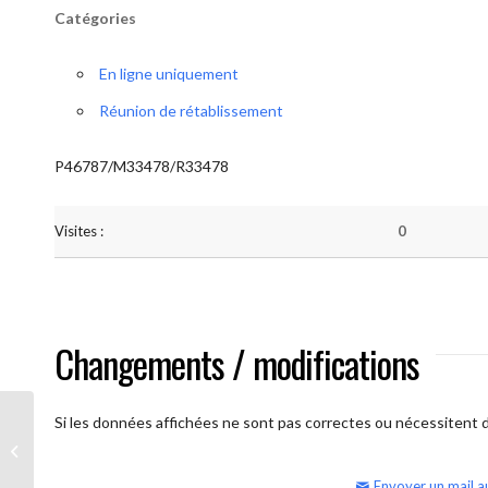
Catégories
En ligne uniquement
Réunion de rétablissement
P46787/M33478/R33478
Visites :
0
Changements / modifications
Si les données affichées ne sont pas correctes ou nécessitent d'
AA Humilité (semaine)
Envoyer un mail a