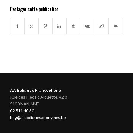
Partager cette publication
AA Belgique Francophone
Rue des Pieds d'Alouette, 42 b
5100 NANINNE
02 511 40 30
bsg@alcooliquesanonymes.be