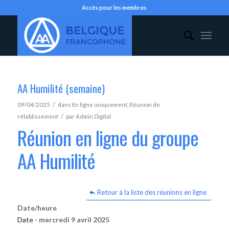
Accès pour les membres
AA Humilité (semaine)
/
09/04/2025
dans
En ligne uniquement
,
Réunion de
/
rétablissement
par
Admin Digital
Réunion en ligne du groupe
AA Humilité
Retour à la liste des réunions en ligne
Date/heure
Date -
mercredi 9 avril 2025